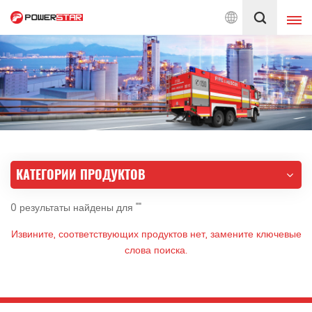
яем услуги по пожарным автомобилям с 1990 года
Русский
English
français
Deutsch
русский
italiano
español
КАТЕГОРИИ ПРОДУКТОВ
português
Nederlands
0 результаты найдены для ""
العربية
日本語
Извините, соответствующих продуктов нет, замените ключевые
한국의
Türkçe
слова поиска.
Melayu
ไทย
Tiếng Việt
Indonesia