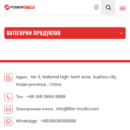
по пожарным автомобилям с 1990 года
Русский
КАТЕГОРИИ ПРОДУКТОВ
English
français
Deutsch
русский
italiano
español
português
Nederlands
Адрес : No 9, National high-tech zone, Suizhou city ,
Hubei province , China
العربية
日本語
Тел : +86 188 0866 8888
한국의
Türkçe
Электронная почта : info@fire-trucks.com
Melayu
ไทย
WhatsApp : +8618808668888
Tiếng Việt
Indonesia