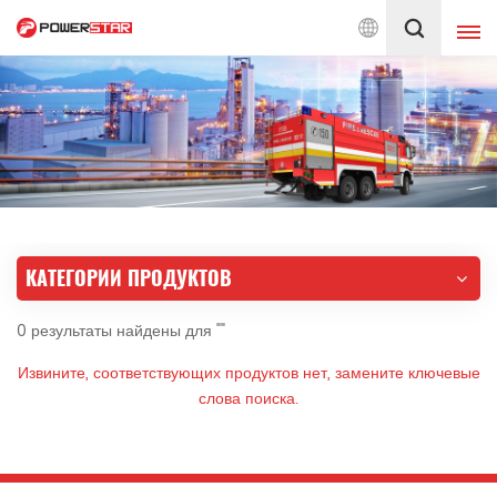
по пожарным автомобилям с 1990 года
Русский
English
français
Deutsch
русский
italiano
español
КАТЕГОРИИ ПРОДУКТОВ
português
Nederlands
0 результаты найдены для ""
العربية
日本語
Извините, соответствующих продуктов нет, замените ключевые
한국의
Türkçe
слова поиска.
Melayu
ไทย
Tiếng Việt
Indonesia