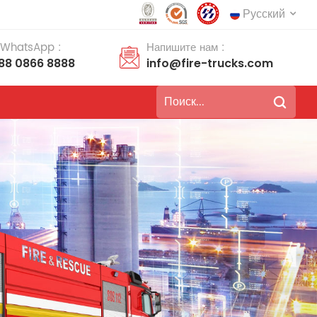
Русский
 WhatsApp :
Напишите нам :
188 0866 8888
info@fire-trucks.com
English
français
Deutsch
русский
italiano
español
português
Nederlands
العربية
日本語
한국의
Türkçe
Melayu
ไทย
Tiếng Việt
Indonesia