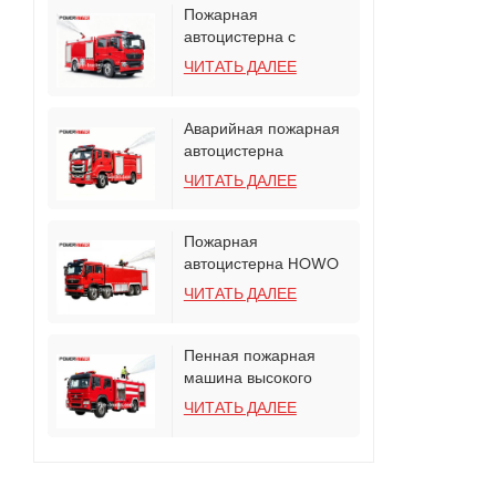
Пожарная
автоцистерна с
пенным баком на
ЧИТАТЬ ДАЛЕЕ
шасси SINOTRUK
HOWO TX
Аварийная пожарная
автоцистерна
Powerstar Isuzu
ЧИТАТЬ ДАЛЕЕ
мощностью 240 л.с.
Пожарная
автоцистерна HOWO
TX с пожарным
ЧИТАТЬ ДАЛЕЕ
насосом CB10/120
Пенная пожарная
машина высокого
давления HOWO
ЧИТАТЬ ДАЛЕЕ