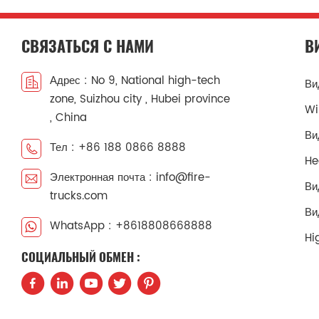
СВЯЗАТЬСЯ С НАМИ
В
Адрес : No 9, National high-tech
Ви
zone, Suizhou city , Hubei province
Wi
, China
Ви
Тел : +86 188 0866 8888
He
Электронная почта : info@fire-
Ви
trucks.com
Ви
WhatsApp : +8618808668888
Hi
СОЦИАЛЬНЫЙ ОБМЕН :