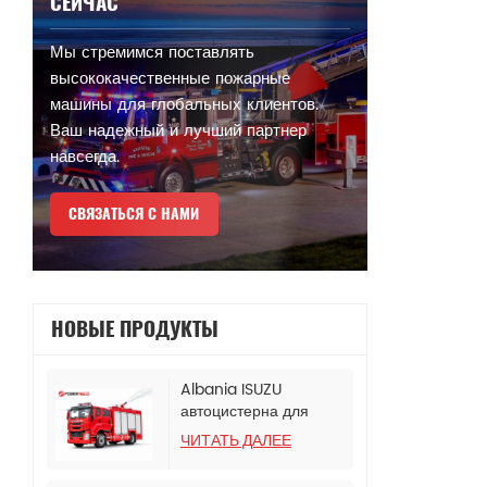
СЕЙЧАС
Мы стремимся поставлять
высококачественные пожарные
машины для глобальных клиентов.
Ваш надежный и лучший партнер
навсегда.
СВЯЗАТЬСЯ С НАМИ
НОВЫЕ ПРОДУКТЫ
Albania ISUZU
автоцистерна для
тушения пожаров
ЧИТАТЬ ДАЛЕЕ
пеной