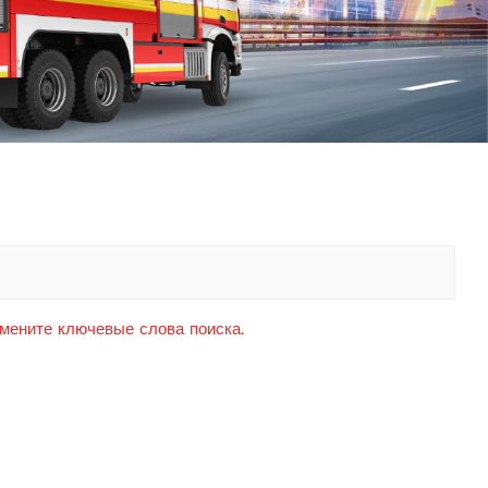
中文
қазақ
Filipino
မြန်မာ
српски
амените ключевые слова поиска.