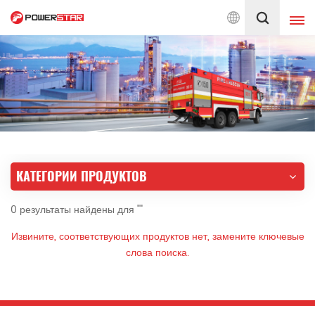
ляем услуги по пожарным автомобилям с 1990 года
Русский
English
français
Deutsch
русский
italiano
español
КАТЕГОРИИ ПРОДУКТОВ
português
Nederlands
0 результаты найдены для ""
العربية
日本語
Извините, соответствующих продуктов нет, замените ключевые
한국의
Türkçe
слова поиска.
Melayu
ไทย
Tiếng Việt
Indonesia