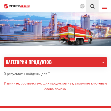
яем услуги по пожарным автомобилям с 1990 года
Русский
English
français
Deutsch
русский
italiano
español
КАТЕГОРИИ ПРОДУКТОВ
português
Nederlands
0 результаты найдены для ""
العربية
日本語
Извините, соответствующих продуктов нет, замените ключевые
한국의
Türkçe
слова поиска.
Melayu
ไทย
Tiếng Việt
Indonesia