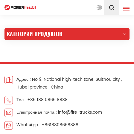
ляем услуги по пожарным автомобилям с 1990 года
Русский
КАТЕГОРИИ ПРОДУКТОВ
English
français
Deutsch
русский
italiano
español
português
Nederlands
Адрес : No 9, National high-tech zone, Suizhou city ,
Hubei province , China
العربية
日本語
Тел : +86 188 0866 8888
한국의
Türkçe
Электронная почта : info@fire-trucks.com
Melayu
ไทย
WhatsApp : +8618808668888
Tiếng Việt
Indonesia