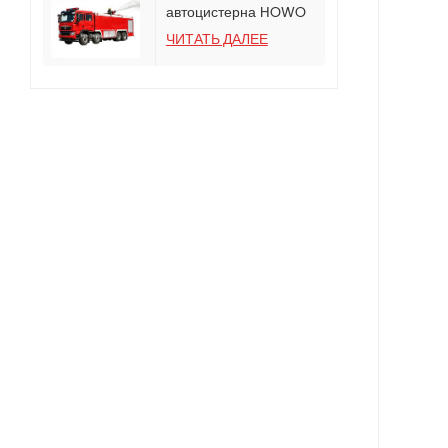
автоцистерна HOWO
TX с пожарным
ЧИТАТЬ ДАЛЕЕ
насосом CB10/120