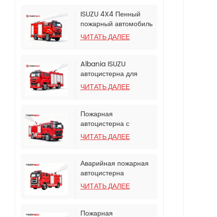
ISUZU 4X4 Пенный
пожарный автомобиль
для полицейского
ЧИТАТЬ ДАЛЕЕ
управления
Albania ISUZU
автоцистерна для
тушения пожаров
ЧИТАТЬ ДАЛЕЕ
пеной
Пожарная
автоцистерна с
пенным баком на
ЧИТАТЬ ДАЛЕЕ
шасси SINOTRUK
HOWO TX
Аварийная пожарная
автоцистерна
Powerstar Isuzu
ЧИТАТЬ ДАЛЕЕ
мощностью 240 л.с.
Пожарная