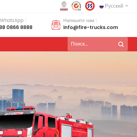
Русский
 WhatsApp :
Напишите нам :
188 0866 8888
info@fire-trucks.com
English
français
Deutsch
русский
italiano
español
português
Nederlands
العربية
日本語
한국의
Türkçe
Melayu
ไทย
Tiếng Việt
Indonesia