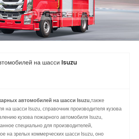
中文
қазақ
Filipino
မြန်မာ
српски
втомобилей на шасси Isuzu
арных автомобилей на шасси Isuzu,
также
ля на шасси Isuzu, справочник производителя кузова
влению кузова пожарного автомобиля Isuzu,
танное специально для производителей,
 на зрелых коммерческих шасси Isuzu, оно