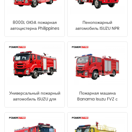
中文
қазақ
8000L GIGA пожарная
Пенопожарный
Filipino
မြန်မာ
автоцистерна Philippines
автомобиль ISUZU NPR
Филиппины
српски
Универсальный пожарный
Пожарная машина
автомобиль ISUZU для
Banama Isuzu FVZ с
Сенегала
установленным
пеногенератором