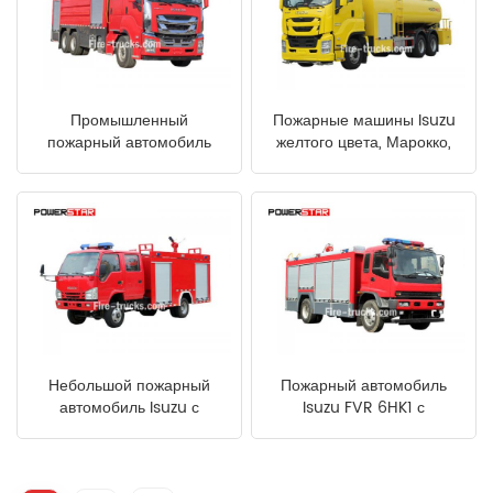
Промышленный
Пожарные машины Isuzu
пожарный автомобиль
желтого цвета, Марокко,
Isuzu 10 куб. м в Африке
12000 л
Небольшой пожарный
Пожарный автомобиль
автомобиль Isuzu с
Isuzu FVR 6HK1 с
полным приводом для
двигателем Албании
Багамских островов.