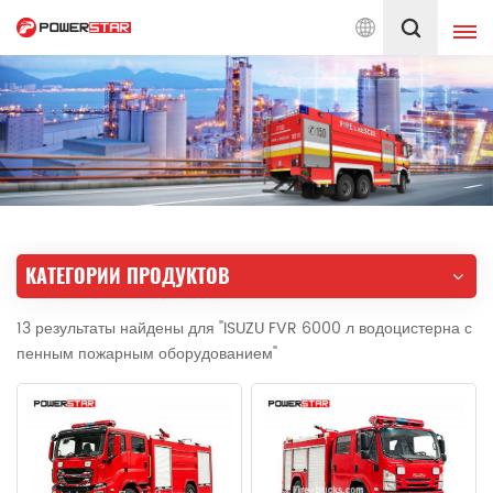
м услуги по пожарным автомобилям с 1990 года
Русский
English
français
Deutsch
русский
italiano
español
КАТЕГОРИИ ПРОДУКТОВ
português
Nederlands
13 результаты найдены для "ISUZU FVR 6000 л водоцистерна с
العربية
日本語
пенным пожарным оборудованием"
한국의
Türkçe
Melayu
ไทย
Tiếng Việt
Indonesia