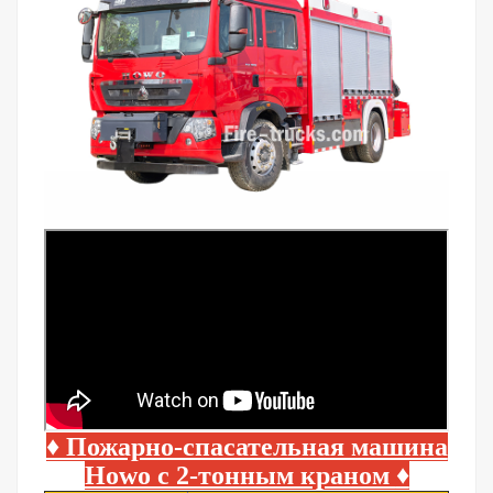
♦ Пожарно-спасательная машина
Howo с 2-тонным краном
♦