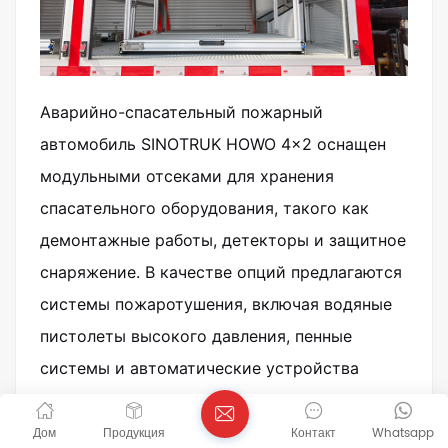
Аварийно-спасательный пожарный
автомобиль SINOTRUK HOWO 4×2 оснащен
модульными отсеками для хранения
спасательного оборудования, такого как
демонтажные работы, детекторы и защитное
снаряжение. В качестве опций предлагаются
системы пожаротушения, включая водяные
пистолеты высокого давления, пенные
системы и автоматические устройства
пожаротушения, обеспечивающие
комплексные возможности пожаротушения.
Дом
Продукция
Контакт
Whatsapp