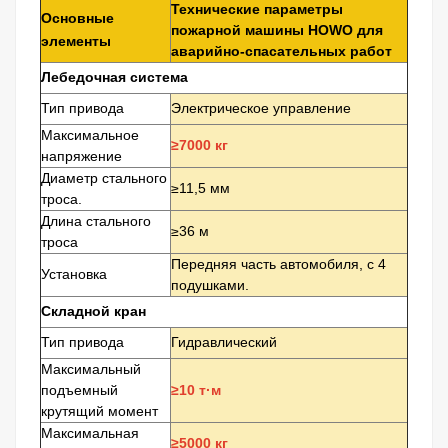
Технические параметры
Основные
пожарной машины HOWO для
элементы
аварийно-спасательных работ
Лебедочная система
Тип привода
Электрическое управление
Максимальное
≥7000 кг
напряжение
Диаметр стального
≥11,5 мм
троса.
Длина стального
≥36 м
троса
Передняя часть автомобиля, с 4
Установка
подушками.
Складной кран
Тип привода
Гидравлический
Максимальный
подъемный
≥10 т·м
крутящий момент
Максимальная
≥5000 кг