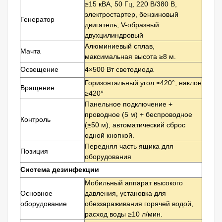
≥15 кВА, 50 Гц, 220 В/380 В,
электростартер, бензиновый
Генератор
двигатель, V-образный
двухцилиндровый
Алюминиевый сплав,
Мачта
максимальная высота ≥8 м.
Освещение
4×500 Вт светодиода
Горизонтальный угол ≥420°, наклон
Вращение
≥420°
Панельное подключение +
проводное (5 м) + беспроводное
Контроль
(≥50 м), автоматический сброс
одной кнопкой.
Передняя часть ящика для
Позиция
оборудования
Система дезинфекции
Мобильный аппарат высокого
Основное
давления, установка для
оборудование
обеззараживания горячей водой,
расход воды ≥10 л/мин.