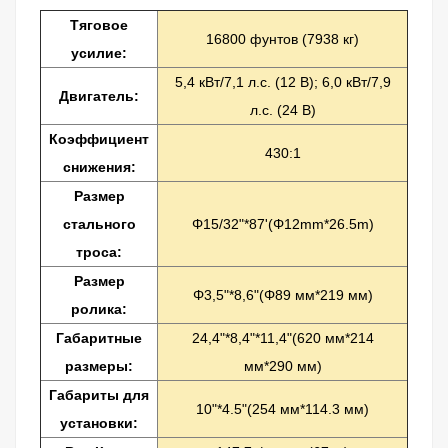
Тяговое
16800 фунтов (7938 кг)
усилие:
5,4 кВт/7,1 л.с. (12 В); 6,0 кВт/7,9
Двигатель:
л.с. (24 В)
Коэффициент
430:1
снижения:
Размер
стального
Φ15/32"*87'(Φ12mm*26.5m)
троса:
Размер
Φ3,5"*8,6"(Φ89 мм*219 мм)
ролика:
Габаритные
24,4"*8,4"*11,4"(620 мм*214
размеры:
мм*290 мм)
Габариты для
10"*4.5"(254 мм*114.3 мм)
установки: