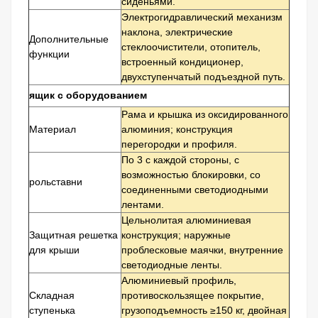
сиденьями.
Электрогидравлический механизм
наклона, электрические
Дополнительные
стеклоочистители, отопитель,
функции
встроенный кондиционер,
двухступенчатый подъездной путь.
ящик с оборудованием
Рама и крышка из оксидированного
Материал
алюминия; конструкция
перегородки и профиля.
По 3 с каждой стороны, с
возможностью блокировки, со
рольставни
соединенными светодиодными
лентами.
Цельнолитая алюминиевая
Защитная решетка
конструкция; наружные
для крыши
проблесковые маячки, внутренние
светодиодные ленты.
Алюминиевый профиль,
Складная
противоскользящее покрытие,
ступенька
грузоподъемность ≥150 кг, двойная