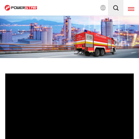
Предоставляем услуги по 
Русский
English
français
Deutsch
русский
italiano
español
português
Nederlands
العربية
日本語
한국의
Türkçe
Melayu
ไทย
Tiếng Việt
Indonesia