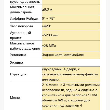
грузоподъемность
Максимальная
≥8,3 м
длина стрелы
Лаффинг Рейндж
0° ~ 75°
Угол поворота
≥420°
Аутригарный
≥5200 мм
пролет
Максимальное
≥28 МПа
рабочее давление
Установка
Задняя часть автомобиля
Хижина
Двухрядный, 4 двери, с
Структура
зарезервированным интерфейсом
для радио.
2+4 места, с 3-точечными ремнями
безопасности, задние 4 сиденья с
кронштейном для баллонов SCBA
Места
объемом 6-9 л, с ящиком для
хранения под задними 4