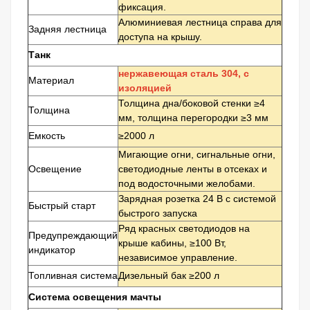
фиксация.
Алюминиевая лестница справа для
Задняя лестница
доступа на крышу.
Танк
нержавеющая сталь 304, с
Материал
изоляцией
Толщина дна/боковой стенки ≥4
Толщина
мм, толщина перегородки ≥3 мм
Емкость
≥2000 л
Мигающие огни, сигнальные огни,
Освещение
светодиодные ленты в отсеках и
под водосточными желобами.
Зарядная розетка 24 В с системой
Быстрый старт
быстрого запуска
Ряд красных светодиодов на
Предупреждающий
крыше кабины, ≥100 Вт,
индикатор
независимое управление.
Топливная система
Дизельный бак ≥200 л
Система освещения мачты