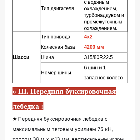
с водяным
Тип двигателя
охлаждением,
турбонаддувом и
промежуточным
охлаждением.
Тип привода
4х2
Колесная база
4200 мм
Шасси
Шина
315/80R22.5
6 шин и 1
Номер шины.
запасное колесо
»
III.
Передняя буксировочная
лебедка
:
Передняя буксировочная лебедка с
★
максимальным тяговым усилием 75 кН,
тросом 38 м × φ13 мм, вертикальным углом